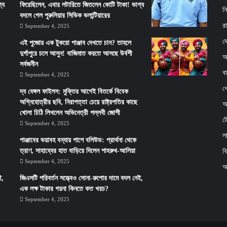
্য
ফিরেছিলেন, এবার লটারিতে জিতলেন কোটি টাকা! ভাগ্য
ন
বদলে গেল পুরুলিয়ার সিভিক ভলান্টিয়ারের
র
September 4, 2025
দ
এই পুজোয় এক টুকরো পাঞ্জাব দেখতে চান? তাহলে
দুর্গাপুরে চলে আসুন! বাজিমাত করতে আসছে উর্বশী
আ
সর্বজনীন
ব
September 4, 2025
খ
দ্য বেঙ্গল ফাইলস: মুক্তির আগেই বিতর্কে বিবেক
অগ্নিহোত্রীর ছবি, নিরাপত্তা চেয়ে রাষ্ট্রপতির কাছে
অর
খোলা চিঠি লিখলেন অভিনেত্রী পল্লবী জোশী
ট
September 4, 2025
ল
পাঞ্জাবের ভয়াবহ বন্যায় পাশে বলিউড: প্রার্থনা থেকে
ত্রাণ, সাহায্যের হাত বাড়িয়ে দিলেন শাহরুখ-আলিয়া
ব
September 4, 2025
অ
ই,
জিএসটি পরিবর্তন সত্ত্বেও সোনা-রুপোর দামে বদল নেই,
এক লক্ষ টাকার গয়না কিনতে কত খরচ?
September 4, 2025