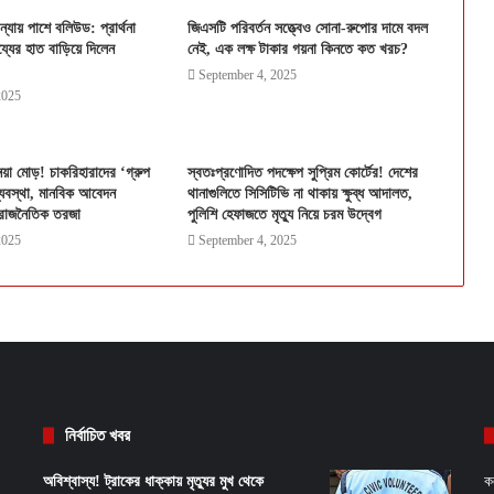
বন্যায় পাশে বলিউড: প্রার্থনা
জিএসটি পরিবর্তন সত্ত্বেও সোনা-রুপোর দামে বদল
য্যের হাত বাড়িয়ে দিলেন
নেই, এক লক্ষ টাকার গয়না কিনতে কত খরচ?
September 4, 2025
2025
 নয়া মোড়! চাকরিহারাদের ‘গ্রুপ
স্বতঃপ্রণোদিত পদক্ষেপ সুপ্রিম কোর্টের! দেশের
্যবস্থা, মানবিক আবেদন
থানাগুলিতে সিসিটিভি না থাকায় ক্ষুব্ধ আদালত,
্গে রাজনৈতিক তরজা
পুলিশি হেফাজতে মৃত্যু নিয়ে চরম উদ্বেগ
2025
September 4, 2025
নির্বাচিত খবর
অবিশ্বাস্য! ট্রাকের ধাক্কায় মৃত্যুর মুখ থেকে
ক