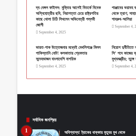
দ্য বেঙ্গল ফাইলস: মুক্তির আগেই বিতর্কে বিবেক
পাঞ্জাবের ভয়াবহ 
অগ্নিহোত্রীর ছবি, নিরাপত্তা চেয়ে রাষ্ট্রপতির
থেকে ত্রাণ, সাহা
কাছে খোলা চিঠি লিখলেন অভিনেত্রী পল্লবী
শাহরুখ-আলিয়া
জোশী
September 4, 
September 4, 2025
ভারত-পাক উত্তেজনার মধ্যেই মেখলিগঞ্জে মিলল
নিয়োগ দুর্নীতিতে
পাকিস্তানি নোট! কলকাতায় গ্রেফতার
সি’ পদে কাজের ব
সন্দেহভাজন বাংলাদেশি নাগরিক
মুখ্যমন্ত্রীর; তুঙ
September 4, 2025
September 4, 
সর্বাধিক জনপ্রিয়
অবিশ্বাস্য! ট্রাকের ধাক্কায় মৃত্যুর মুখ থেকে