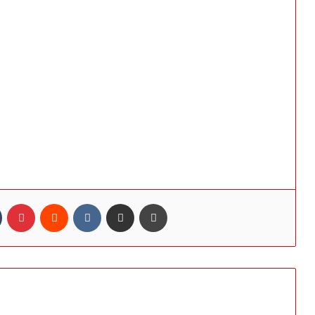
n
Tumblr
Pinterest
Reddit
VKontakte
Share via Email
Print