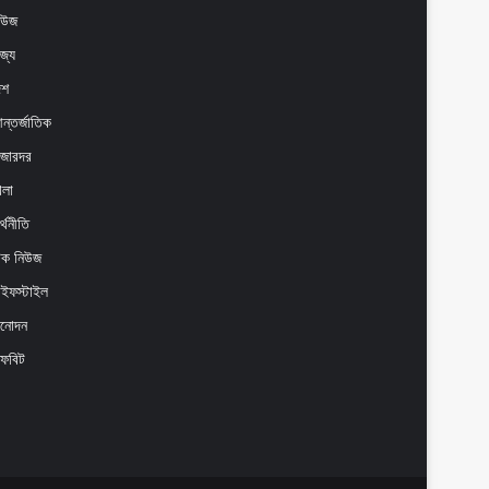
িউজ
াজ্য
েশ
ন্তর্জাতিক
াজারদর
েলা
্থনীতি
েক নিউজ
াইফস্টাইল
িনোদন
ফবিট