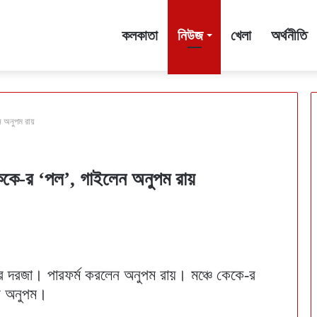
কলকাতা
নিউজ
খেলা
অর্থনীতি
ন অনুপম রায়
েকে-র ‘পল’, গাইলেন অনুপম রায়
র দরজা। পারফর্ম করলেন অনুপম রায়। মঞ্চে কেকে-র
েন অনুপম।