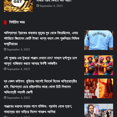
টাকার গয়না কিনতে কত খরচ?
September 4, 2025
নির্বাচিত খবর
অবিশ্বাস্য! ট্রাকের ধাক্কায় মৃত্যুর মুখ থেকে ফিরেছিলেন, এবার
লটারিতে জিতলেন কোটি টাকা! ভাগ্য বদলে গেল পুরুলিয়ার সিভিক
ভলান্টিয়ারের
September 4, 2025
এই পুজোয় এক টুকরো পাঞ্জাব দেখতে চান? তাহলে দুর্গাপুরে চলে
আসুন! বাজিমাত করতে আসছে উর্বশী সর্বজনীন
September 4, 2025
দ্য বেঙ্গল ফাইলস: মুক্তির আগেই বিতর্কে বিবেক অগ্নিহোত্রীর
ছবি, নিরাপত্তা চেয়ে রাষ্ট্রপতির কাছে খোলা চিঠি লিখলেন
অভিনেত্রী পল্লবী জোশী
September 4, 2025
পাঞ্জাবের ভয়াবহ বন্যায় পাশে বলিউড: প্রার্থনা থেকে ত্রাণ,
সাহায্যের হাত বাড়িয়ে দিলেন শাহরুখ-আলিয়া