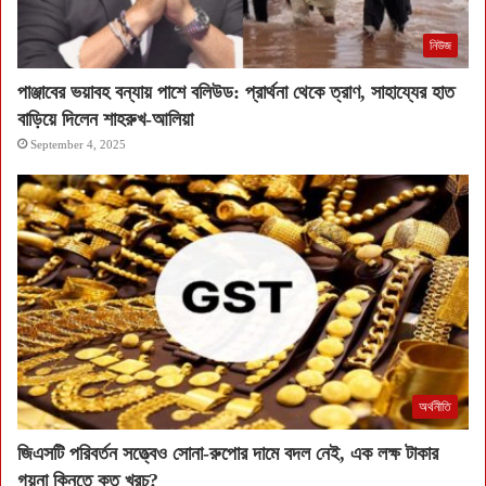
নিউজ
পাঞ্জাবের ভয়াবহ বন্যায় পাশে বলিউড: প্রার্থনা থেকে ত্রাণ, সাহায্যের হাত
বাড়িয়ে দিলেন শাহরুখ-আলিয়া
September 4, 2025
অর্থনীতি
জিএসটি পরিবর্তন সত্ত্বেও সোনা-রুপোর দামে বদল নেই, এক লক্ষ টাকার
গয়না কিনতে কত খরচ?