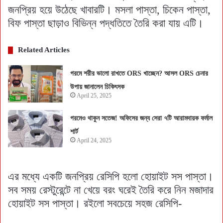
জনপ্রিয় হয়ে উঠেছে খাবারটি। মসলা পাস্তা, চিকেন পাস্তা,
বিফ পাস্তা ছাড়াও বিভিন্ন পদ্ধতিতে তৈরি করা যায় এটি।
Related Articles
গরমে শরীর ভালো রাখতে ORS খাচ্ছেন? আসল ORS চেনার
উপায় জানালেন চিকিৎসক
April 25, 2025
গরমেও থাকুন সতেজ! অফিসের জন্য সেরা ৭টি আরামদায়ক ফর্মাল
শার্ট
April 24, 2025
এর মধ্যে একটি জনপ্রিয় রেসিপি হলো হোয়াইট সস পাস্তা।
সব সময় রেস্টুরেন্টে না খেয়ে বরং ঘরেই তৈরি করে নিন মজাদার
হোয়াইট সস পাস্তা। রইলো সবচেয়ে সহজ রেসিপি-