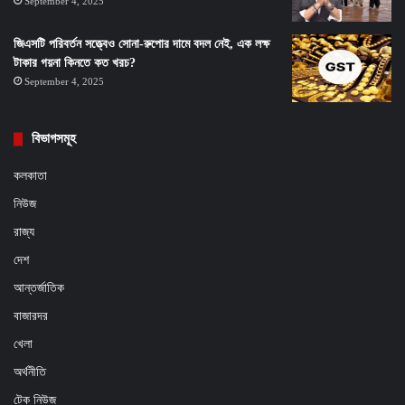
September 4, 2025
জিএসটি পরিবর্তন সত্ত্বেও সোনা-রুপোর দামে বদল নেই, এক লক্ষ
টাকার গয়না কিনতে কত খরচ?
September 4, 2025
বিভাগসমূহ
কলকাতা
নিউজ
রাজ্য
দেশ
আন্তর্জাতিক
বাজারদর
খেলা
অর্থনীতি
টেক নিউজ