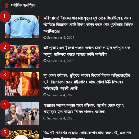
সর্বাধিক জনপ্রিয়
অবিশ্বাস্য! ট্রাকের ধাক্কায় মৃত্যুর মুখ থেকে ফিরেছিলেন, এবার
লটারিতে জিতলেন কোটি টাকা! ভাগ্য বদলে গেল পুরুলিয়ার সিভিক
ভলান্টিয়ারের
September 4, 2025
এই পুজোয় এক টুকরো পাঞ্জাব দেখতে চান? তাহলে দুর্গাপুরে চলে
আসুন! বাজিমাত করতে আসছে উর্বশী সর্বজনীন
September 4, 2025
দ্য বেঙ্গল ফাইলস: মুক্তির আগেই বিতর্কে বিবেক অগ্নিহোত্রীর
ছবি, নিরাপত্তা চেয়ে রাষ্ট্রপতির কাছে খোলা চিঠি লিখলেন
অভিনেত্রী পল্লবী জোশী
September 4, 2025
পাঞ্জাবের ভয়াবহ বন্যায় পাশে বলিউড: প্রার্থনা থেকে ত্রাণ,
সাহায্যের হাত বাড়িয়ে দিলেন শাহরুখ-আলিয়া
September 4, 2025
জিএসটি পরিবর্তন সত্ত্বেও সোনা-রুপোর দামে বদল নেই, এক লক্ষ