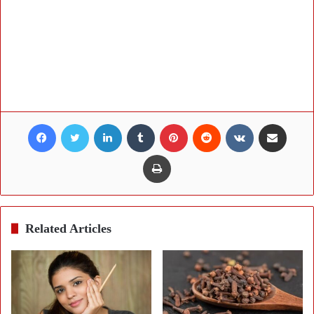
Facebook
Twitter
LinkedIn
Tumblr
Pinterest
Reddit
VKontakte
Share via Email
Print
Related Articles