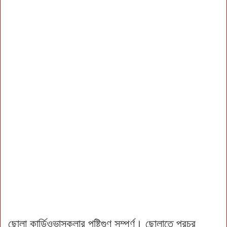
ছোলা কার্ডিওভাসকুলার পুষ্টিগুণ সম্পর্ণ। ছোলাতে প্রচুর