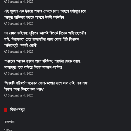
September 4, 2025
এই পুজোয় এক টুকরো পাঞ্জাব দেখতে চান? তাহলে দুর্গাপুরে চলে
আসুন! বাজিমাত করতে আসছে উর্বশী সর্বজনীন
September 4, 2025
দ্য বেঙ্গল ফাইলস: মুক্তির আগেই বিতর্কে বিবেক অগ্নিহোত্রীর
ছবি, নিরাপত্তা চেয়ে রাষ্ট্রপতির কাছে খোলা চিঠি লিখলেন
অভিনেত্রী পল্লবী জোশী
September 4, 2025
পাঞ্জাবের ভয়াবহ বন্যায় পাশে বলিউড: প্রার্থনা থেকে ত্রাণ,
সাহায্যের হাত বাড়িয়ে দিলেন শাহরুখ-আলিয়া
September 4, 2025
জিএসটি পরিবর্তন সত্ত্বেও সোনা-রুপোর দামে বদল নেই, এক লক্ষ
টাকার গয়না কিনতে কত খরচ?
September 4, 2025
বিভাগসমূহ
কলকাতা
নিউজ