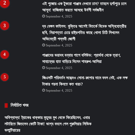
এই পুজোয় এক টুকরো পাঞ্জাব দেখতে চান? তাহলে দুর্গাপুরে চলে
আসুন! বাজিমাত করতে আসছে উর্বশী সর্বজনীন
September 4, 2025
দ্য বেঙ্গল ফাইলস: মুক্তির আগেই বিতর্কে বিবেক অগ্নিহোত্রীর
ছবি, নিরাপত্তা চেয়ে রাষ্ট্রপতির কাছে খোলা চিঠি লিখলেন
অভিনেত্রী পল্লবী জোশী
September 4, 2025
পাঞ্জাবের ভয়াবহ বন্যায় পাশে বলিউড: প্রার্থনা থেকে ত্রাণ,
সাহায্যের হাত বাড়িয়ে দিলেন শাহরুখ-আলিয়া
September 4, 2025
জিএসটি পরিবর্তন সত্ত্বেও সোনা-রুপোর দামে বদল নেই, এক লক্ষ
টাকার গয়না কিনতে কত খরচ?
September 4, 2025
নির্বাচিত খবর
অবিশ্বাস্য! ট্রাকের ধাক্কায় মৃত্যুর মুখ থেকে ফিরেছিলেন, এবার
লটারিতে জিতলেন কোটি টাকা! ভাগ্য বদলে গেল পুরুলিয়ার সিভিক
ভলান্টিয়ারের