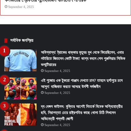
কলকাতায় গ্রেফতার সন্দেহভাজন বাংলাদেশি নাগরিক
September 4, 2025
সর্বাধিক জনপ্রিয়
অবিশ্বাস্য! ট্রাকের ধাক্কায় মৃত্যুর মুখ থেকে ফিরেছিলেন, এবার
লটারিতে জিতলেন কোটি টাকা! ভাগ্য বদলে গেল পুরুলিয়ার সিভিক
ভলান্টিয়ারের
September 4, 2025
এই পুজোয় এক টুকরো পাঞ্জাব দেখতে চান? তাহলে দুর্গাপুরে চলে
আসুন! বাজিমাত করতে আসছে উর্বশী সর্বজনীন
September 4, 2025
দ্য বেঙ্গল ফাইলস: মুক্তির আগেই বিতর্কে বিবেক অগ্নিহোত্রীর
ছবি, নিরাপত্তা চেয়ে রাষ্ট্রপতির কাছে খোলা চিঠি লিখলেন
অভিনেত্রী পল্লবী জোশী
September 4, 2025