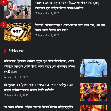
পাঞ্জাবের ভয়াবহ বন্যায় পাশে বলিউড: প্রার্থনা থেকে ত্রাণ,
সাহায্যের হাত বাড়িয়ে দিলেন শাহরুখ-আলিয়া
September 4, 2025
জিএসটি পরিবর্তন সত্ত্বেও সোনা-রুপোর দামে বদল নেই, এক লক্ষ
টাকার গয়না কিনতে কত খরচ?
September 4, 2025
নির্বাচিত খবর
অবিশ্বাস্য! ট্রাকের ধাক্কায় মৃত্যুর মুখ থেকে ফিরেছিলেন, এবার
লটারিতে জিতলেন কোটি টাকা! ভাগ্য বদলে গেল পুরুলিয়ার সিভিক
ভলান্টিয়ারের
September 4, 2025
এই পুজোয় এক টুকরো পাঞ্জাব দেখতে চান? তাহলে দুর্গাপুরে চলে
আসুন! বাজিমাত করতে আসছে উর্বশী সর্বজনীন
September 4, 2025
দ্য বেঙ্গল ফাইলস: মুক্তির আগেই বিতর্কে বিবেক অগ্নিহোত্রীর