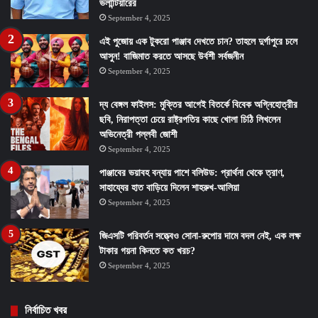
ভলান্টিয়ারের
September 4, 2025
এই পুজোয় এক টুকরো পাঞ্জাব দেখতে চান? তাহলে দুর্গাপুরে চলে
আসুন! বাজিমাত করতে আসছে উর্বশী সর্বজনীন
September 4, 2025
দ্য বেঙ্গল ফাইলস: মুক্তির আগেই বিতর্কে বিবেক অগ্নিহোত্রীর
ছবি, নিরাপত্তা চেয়ে রাষ্ট্রপতির কাছে খোলা চিঠি লিখলেন
অভিনেত্রী পল্লবী জোশী
September 4, 2025
পাঞ্জাবের ভয়াবহ বন্যায় পাশে বলিউড: প্রার্থনা থেকে ত্রাণ,
সাহায্যের হাত বাড়িয়ে দিলেন শাহরুখ-আলিয়া
September 4, 2025
জিএসটি পরিবর্তন সত্ত্বেও সোনা-রুপোর দামে বদল নেই, এক লক্ষ
টাকার গয়না কিনতে কত খরচ?
September 4, 2025
নির্বাচিত খবর