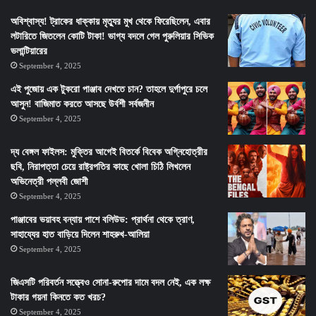
অবিশ্বাস্য! ট্রাকের ধাক্কায় মৃত্যুর মুখ থেকে ফিরেছিলেন, এবার
লটারিতে জিতলেন কোটি টাকা! ভাগ্য বদলে গেল পুরুলিয়ার সিভিক
ভলান্টিয়ারের
September 4, 2025
এই পুজোয় এক টুকরো পাঞ্জাব দেখতে চান? তাহলে দুর্গাপুরে চলে
আসুন! বাজিমাত করতে আসছে উর্বশী সর্বজনীন
September 4, 2025
দ্য বেঙ্গল ফাইলস: মুক্তির আগেই বিতর্কে বিবেক অগ্নিহোত্রীর
ছবি, নিরাপত্তা চেয়ে রাষ্ট্রপতির কাছে খোলা চিঠি লিখলেন
অভিনেত্রী পল্লবী জোশী
September 4, 2025
পাঞ্জাবের ভয়াবহ বন্যায় পাশে বলিউড: প্রার্থনা থেকে ত্রাণ,
সাহায্যের হাত বাড়িয়ে দিলেন শাহরুখ-আলিয়া
September 4, 2025
জিএসটি পরিবর্তন সত্ত্বেও সোনা-রুপোর দামে বদল নেই, এক লক্ষ
টাকার গয়না কিনতে কত খরচ?
September 4, 2025