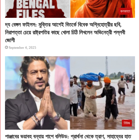
কলকাতা
দ্য বেঙ্গল ফাইলস: মুক্তির আগেই বিতর্কে বিবেক অগ্নিহোত্রীর ছবি,
নিরাপত্তা চেয়ে রাষ্ট্রপতির কাছে খোলা চিঠি লিখলেন অভিনেত্রী পল্লবী
জোশী
September 4, 2025
নিউজ
পাঞ্জাবের ভয়াবহ বন্যায় পাশে বলিউড: প্রার্থনা থেকে ত্রাণ, সাহায্যের হাত