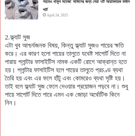
গরমেও থাকুন সতেজ! অফিসের জন্য সেরা ৭টি আরামদায়ক ফর্মাল
শার্ট
April 24, 2025
2.ফ্ল্যাট সুজ
এটা খুব আশ্চর্যজনক বিষয়, কিন্তু ফ্ল্যাট সুজও পায়ের ক্ষতি
করে। এর কারণ হলো পায়ের তালুতে যথেষ্ট সাপোর্ট দিতে না
পারায় প্লান্টার ফাসাইটিস নামক একটি রোগে আক্রান্ত হতে
হয়। প্লান্টার ফাসাইটিস হলে পায়ের তালুতে প্রচণ্ড ব্যথা
তৈরি হয় এবং এর ফলে হাঁটু এবং কোমরেও ব্যথা সৃষ্টি হয়।
তাই বলে ফ্ল্যাট সুজ ফেলে দেওয়ার প্রয়োজন পড়বে না। শুধু
পায়ে সাপোর্ট দিতে পারে এমন এক জোড়া অর্থোটিক কিনে
নিন।