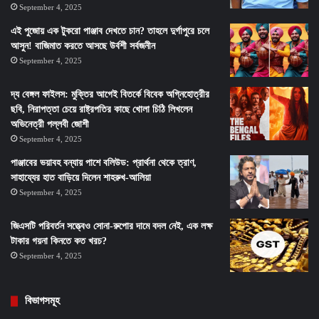
September 4, 2025
এই পুজোয় এক টুকরো পাঞ্জাব দেখতে চান? তাহলে দুর্গাপুরে চলে
আসুন! বাজিমাত করতে আসছে উর্বশী সর্বজনীন
September 4, 2025
দ্য বেঙ্গল ফাইলস: মুক্তির আগেই বিতর্কে বিবেক অগ্নিহোত্রীর
ছবি, নিরাপত্তা চেয়ে রাষ্ট্রপতির কাছে খোলা চিঠি লিখলেন
অভিনেত্রী পল্লবী জোশী
September 4, 2025
পাঞ্জাবের ভয়াবহ বন্যায় পাশে বলিউড: প্রার্থনা থেকে ত্রাণ,
সাহায্যের হাত বাড়িয়ে দিলেন শাহরুখ-আলিয়া
September 4, 2025
জিএসটি পরিবর্তন সত্ত্বেও সোনা-রুপোর দামে বদল নেই, এক লক্ষ
টাকার গয়না কিনতে কত খরচ?
September 4, 2025
বিভাগসমূহ