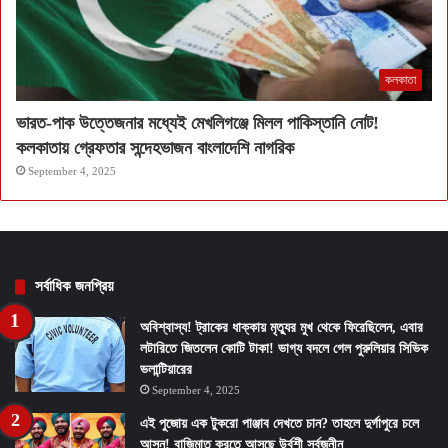
কলকাতা
ভারত-পাক উত্তেজনার মধ্যেই মেখলিগঞ্জে মিলল পাকিস্তানি নোট!
কলকাতায় গ্রেফতার সন্দেহভাজন বাংলাদেশি নাগরিক
September 4, 2025
সর্বাধিক জনপ্রিয়
অবিশ্বাস্য! ট্রাকের ধাক্কায় মৃত্যুর মুখ থেকে ফিরেছিলেন, এবার
লটারিতে জিতলেন কোটি টাকা! ভাগ্য বদলে গেল পুরুলিয়ার সিভিক
ভলান্টিয়ারের
September 4, 2025
এই পুজোয় এক টুকরো পাঞ্জাব দেখতে চান? তাহলে দুর্গাপুরে চলে
আসুন! বাজিমাত করতে আসছে উর্বশী সর্বজনীন