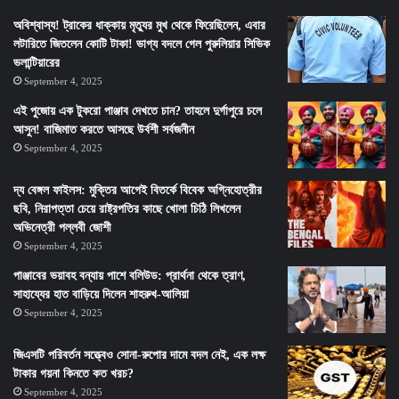
অবিশ্বাস্য! ট্রাকের ধাক্কায় মৃত্যুর মুখ থেকে ফিরেছিলেন, এবার
লটারিতে জিতলেন কোটি টাকা! ভাগ্য বদলে গেল পুরুলিয়ার সিভিক
ভলান্টিয়ারের
September 4, 2025
এই পুজোয় এক টুকরো পাঞ্জাব দেখতে চান? তাহলে দুর্গাপুরে চলে
আসুন! বাজিমাত করতে আসছে উর্বশী সর্বজনীন
September 4, 2025
দ্য বেঙ্গল ফাইলস: মুক্তির আগেই বিতর্কে বিবেক অগ্নিহোত্রীর
ছবি, নিরাপত্তা চেয়ে রাষ্ট্রপতির কাছে খোলা চিঠি লিখলেন
অভিনেত্রী পল্লবী জোশী
September 4, 2025
পাঞ্জাবের ভয়াবহ বন্যায় পাশে বলিউড: প্রার্থনা থেকে ত্রাণ,
সাহায্যের হাত বাড়িয়ে দিলেন শাহরুখ-আলিয়া
September 4, 2025
জিএসটি পরিবর্তন সত্ত্বেও সোনা-রুপোর দামে বদল নেই, এক লক্ষ
টাকার গয়না কিনতে কত খরচ?
September 4, 2025