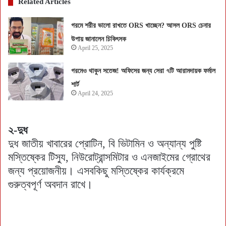
Related Articles
গরমে শরীর ভালো রাখতে ORS খাচ্ছেন? আসল ORS চেনার
উপায় জানালেন চিকিৎসক
April 25, 2025
গরমেও থাকুন সতেজ! অফিসের জন্য সেরা ৭টি আরামদায়ক ফর্মাল
শার্ট
April 24, 2025
২-দুধ
দুধ জাতীয় খাবারের প্রোটিন, বি ভিটামিন ও অন্যান্য পুষ্টি
মস্তিষ্কের টিস্যু, নিউরোট্রান্সমিটার ও এনজাইমের গ্রোথের
জন্য প্রয়োজনীয়। এসবকিছু মস্তিষ্কের কার্যক্রমে
গুরুত্বপূর্ণ অবদান রাখে।