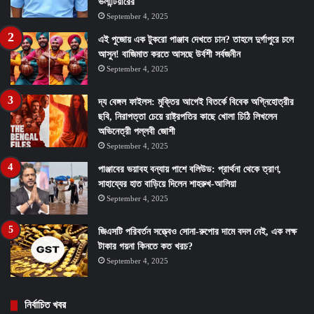
ভলান্টিয়ারের
September 4, 2025
এই পুজোয় এক টুকরো পাঞ্জাব দেখতে চান? তাহলে দুর্গাপুরে চলে
আসুন! বাজিমাত করতে আসছে উর্বশী সর্বজনীন
September 4, 2025
দ্য বেঙ্গল ফাইলস: মুক্তির আগেই বিতর্কে বিবেক অগ্নিহোত্রীর
ছবি, নিরাপত্তা চেয়ে রাষ্ট্রপতির কাছে খোলা চিঠি লিখলেন
অভিনেত্রী পল্লবী জোশী
September 4, 2025
পাঞ্জাবের ভয়াবহ বন্যায় পাশে বলিউড: প্রার্থনা থেকে ত্রাণ,
সাহায্যের হাত বাড়িয়ে দিলেন শাহরুখ-আলিয়া
September 4, 2025
জিএসটি পরিবর্তন সত্ত্বেও সোনা-রুপোর দামে বদল নেই, এক লক্ষ
টাকার গয়না কিনতে কত খরচ?
September 4, 2025
নির্বাচিত খবর