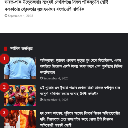
ভারত-পাক উত্তেজনার মধ্যেই মেখলিগঞ্জে মিলল পাকিস্তানি নোট!
কলকাতায় গ্রেফতার সন্দেহভাজন বাংলাদেশি নাগরিক
September 4, 2025
সর্বাধিক জনপ্রিয়
অবিশ্বাস্য! ট্রাকের ধাক্কায় মৃত্যুর মুখ থেকে ফিরেছিলেন, এবার
লটারিতে জিতলেন কোটি টাকা! ভাগ্য বদলে গেল পুরুলিয়ার সিভিক
ভলান্টিয়ারের
September 4, 2025
এই পুজোয় এক টুকরো পাঞ্জাব দেখতে চান? তাহলে দুর্গাপুরে চলে
আসুন! বাজিমাত করতে আসছে উর্বশী সর্বজনীন
September 4, 2025
দ্য বেঙ্গল ফাইলস: মুক্তির আগেই বিতর্কে বিবেক অগ্নিহোত্রীর
ছবি, নিরাপত্তা চেয়ে রাষ্ট্রপতির কাছে খোলা চিঠি লিখলেন
অভিনেত্রী পল্লবী জোশী