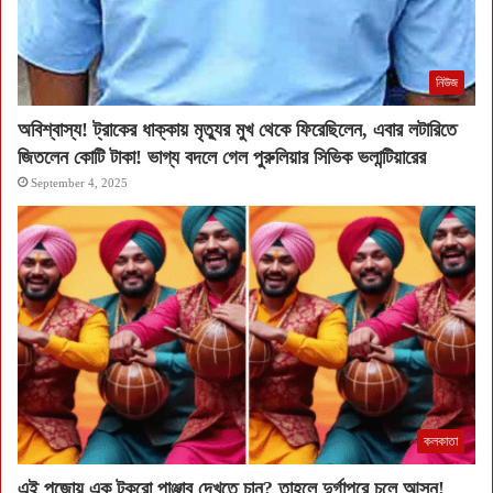
নিউজ
অবিশ্বাস্য! ট্রাকের ধাক্কায় মৃত্যুর মুখ থেকে ফিরেছিলেন, এবার লটারিতে
জিতলেন কোটি টাকা! ভাগ্য বদলে গেল পুরুলিয়ার সিভিক ভলান্টিয়ারের
September 4, 2025
কলকাতা
এই পুজোয় এক টুকরো পাঞ্জাব দেখতে চান? তাহলে দুর্গাপুরে চলে আসুন!