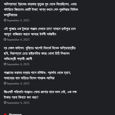
অবিশ্বাস্য! ট্রাকের ধাক্কায় মৃত্যুর মুখ থেকে ফিরেছিলেন, এবার
লটারিতে জিতলেন কোটি টাকা! ভাগ্য বদলে গেল পুরুলিয়ার সিভিক
ভলান্টিয়ারের
September 4, 2025
এই পুজোয় এক টুকরো পাঞ্জাব দেখতে চান? তাহলে দুর্গাপুরে চলে
আসুন! বাজিমাত করতে আসছে উর্বশী সর্বজনীন
September 4, 2025
দ্য বেঙ্গল ফাইলস: মুক্তির আগেই বিতর্কে বিবেক অগ্নিহোত্রীর
ছবি, নিরাপত্তা চেয়ে রাষ্ট্রপতির কাছে খোলা চিঠি লিখলেন
অভিনেত্রী পল্লবী জোশী
September 4, 2025
পাঞ্জাবের ভয়াবহ বন্যায় পাশে বলিউড: প্রার্থনা থেকে ত্রাণ,
সাহায্যের হাত বাড়িয়ে দিলেন শাহরুখ-আলিয়া
September 4, 2025
জিএসটি পরিবর্তন সত্ত্বেও সোনা-রুপোর দামে বদল নেই, এক লক্ষ
টাকার গয়না কিনতে কত খরচ?
September 4, 2025