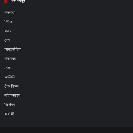
বিভাগসমূহ
কলকাতা
নিউজ
রাজ্য
দেশ
আন্তর্জাতিক
বাজারদর
খেলা
অর্থনীতি
টেক নিউজ
লাইফস্টাইল
বিনোদন
অফবিট