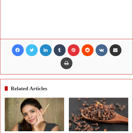
Facebook
Twitter
LinkedIn
Tumblr
Pinterest
Reddit
VKontakte
Share via Email
Print
Related Articles