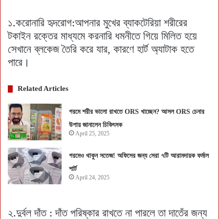
১.করোনারি হৃদরোগ:আপনার মুখের ব্যাকটেরিয়া শরীরের
টকাইন রক্তের মাধ্যমে করনারি ধমনীতে গিয়ে মিলিত হয়ে
সেখানে ব্লকেজ তৈরি করে যার, কারণে হার্ট অ্যাটাক হতে
পারে।
Related Articles
গরমে শরীর ভালো রাখতে ORS খাচ্ছেন? আসল ORS চেনার
উপায় জানালেন চিকিৎসক
April 25, 2025
গরমেও থাকুন সতেজ! অফিসের জন্য সেরা ৭টি আরামদায়ক ফর্মাল
শার্ট
April 24, 2025
২.দুর্বল দাঁত : দাঁত পরিষ্কার রাখতে না পারলে তা দাতেঁর জন্য