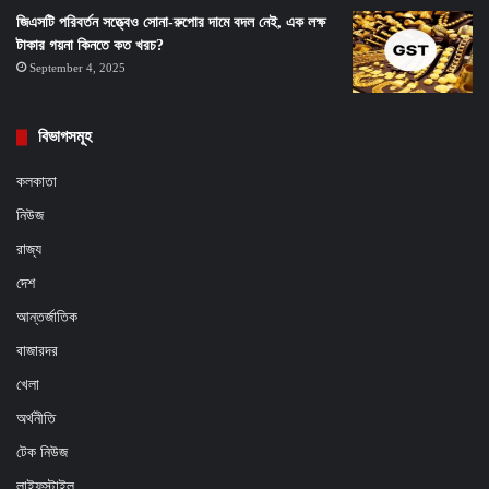
জিএসটি পরিবর্তন সত্ত্বেও সোনা-রুপোর দামে বদল নেই, এক লক্ষ
টাকার গয়না কিনতে কত খরচ?
September 4, 2025
বিভাগসমূহ
কলকাতা
নিউজ
রাজ্য
দেশ
আন্তর্জাতিক
বাজারদর
খেলা
অর্থনীতি
টেক নিউজ
লাইফস্টাইল