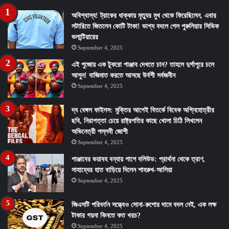
অবিশ্বাস্য! ট্রাকের ধাক্কায় মৃত্যুর মুখ থেকে ফিরেছিলেন, এবার
লটারিতে জিতলেন কোটি টাকা! ভাগ্য বদলে গেল পুরুলিয়ার সিভিক
ভলান্টিয়ারের
September 4, 2025
এই পুজোয় এক টুকরো পাঞ্জাব দেখতে চান? তাহলে দুর্গাপুরে চলে
আসুন! বাজিমাত করতে আসছে উর্বশী সর্বজনীন
September 4, 2025
দ্য বেঙ্গল ফাইলস: মুক্তির আগেই বিতর্কে বিবেক অগ্নিহোত্রীর
ছবি, নিরাপত্তা চেয়ে রাষ্ট্রপতির কাছে খোলা চিঠি লিখলেন
অভিনেত্রী পল্লবী জোশী
September 4, 2025
পাঞ্জাবের ভয়াবহ বন্যায় পাশে বলিউড: প্রার্থনা থেকে ত্রাণ,
সাহায্যের হাত বাড়িয়ে দিলেন শাহরুখ-আলিয়া
September 4, 2025
জিএসটি পরিবর্তন সত্ত্বেও সোনা-রুপোর দামে বদল নেই, এক লক্ষ
টাকার গয়না কিনতে কত খরচ?
September 4, 2025