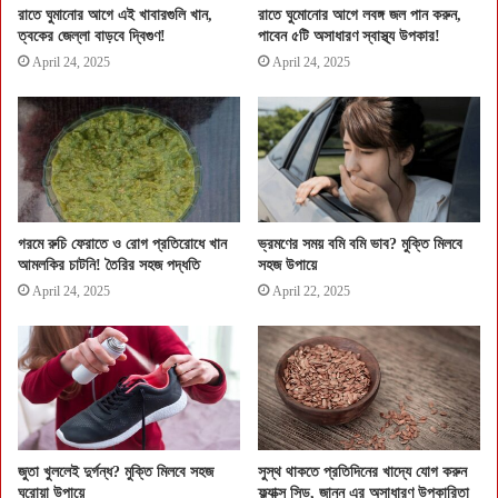
রাতে ঘুমানোর আগে এই খাবারগুলি খান,
রাতে ঘুমোনোর আগে লবঙ্গ জল পান করুন,
ত্বকের জেল্লা বাড়বে দ্বিগুণ!
পাবেন ৫টি অসাধারণ স্বাস্থ্য উপকার!
April 24, 2025
April 24, 2025
গরমে রুচি ফেরাতে ও রোগ প্রতিরোধে খান
ভ্রমণের সময় বমি বমি ভাব? মুক্তি মিলবে
আমলকির চাটনি! তৈরির সহজ পদ্ধতি
সহজ উপায়ে
April 24, 2025
April 22, 2025
জুতা খুললেই দুর্গন্ধ? মুক্তি মিলবে সহজ
সুস্থ থাকতে প্রতিদিনের খাদ্যে যোগ করুন
ঘরোয়া উপায়ে
ফ্ল্যাক্স সিড, জানুন এর অসাধারণ উপকারিতা