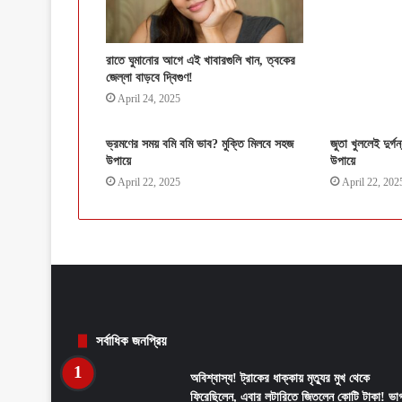
রাতে ঘুমানোর আগে এই খাবারগুলি খান, ত্বকের
জেল্লা বাড়বে দ্বিগুণ!
April 24, 2025
ভ্রমণের সময় বমি বমি ভাব? মুক্তি মিলবে সহজ
জুতা খুললেই দুর্গ
উপায়ে
উপায়ে
April 22, 2025
April 22, 202
সর্বাধিক জনপ্রিয়
অবিশ্বাস্য! ট্রাকের ধাক্কায় মৃত্যুর মুখ থেকে
ফিরেছিলেন, এবার লটারিতে জিতলেন কোটি টাকা! ভাগ