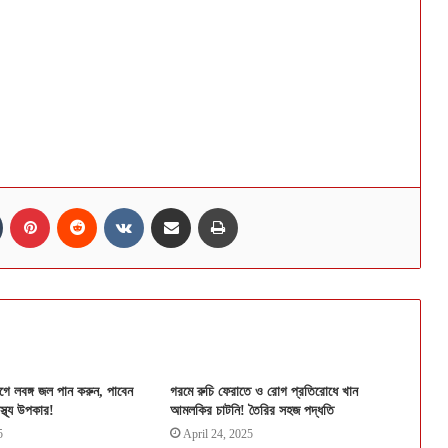
n
Tumblr
Pinterest
Reddit
VKontakte
Share via Email
Print
ে লবঙ্গ জল পান করুন, পাবেন
গরমে রুচি ফেরাতে ও রোগ প্রতিরোধে খান
স্থ্য উপকার!
আমলকির চাটনি! তৈরির সহজ পদ্ধতি
5
April 24, 2025