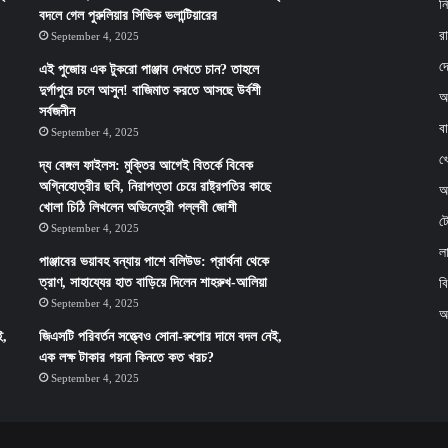
ন
বদলে গেল পুরুলিয়ার সিভিক ভলান্টিয়ারের
র
September 4, 2025
দ
এই পুজোয় এক টুকরো পাঞ্জাব দেখতে চান? তাহলে
দুর্গাপুরে চলে আসুন! বাজিমাত করতে আসছে উর্বশী
আ
সর্বজনীন
ব
September 4, 2025
খ
দ্য বেঙ্গল ফাইলস: মুক্তির আগেই বিতর্কে বিবেক
অগ্নিহোত্রীর ছবি, নিরাপত্তা চেয়ে রাষ্ট্রপতির কাছে
অর
খোলা চিঠি লিখলেন অভিনেত্রী পল্লবী জোশী
ট
September 4, 2025
ল
পাঞ্জাবের ভয়াবহ বন্যায় পাশে বলিউড: প্রার্থনা থেকে
ত্রাণ, সাহায্যের হাত বাড়িয়ে দিলেন শাহরুখ-আলিয়া
ব
September 4, 2025
অ
ই,
জিএসটি পরিবর্তন সত্ত্বেও সোনা-রুপোর দামে বদল নেই,
এক লক্ষ টাকার গয়না কিনতে কত খরচ?
September 4, 2025