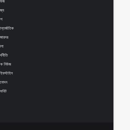
িউজ
াজ্য
েশ
ন্তর্জাতিক
াজারদর
েলা
্থনীতি
েক নিউজ
াইফস্টাইল
িনোদন
ফবিট