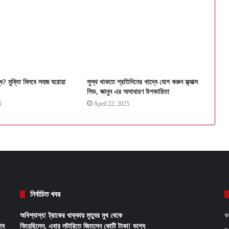
ন্ধ? মুক্তি মিলবে সহজ ঘরোয়া
সুস্থ থাকতে প্রতিদিনের খাদ্যে যোগ করুন ফ্ল্যাক্স
সিড, জানুন এর অসাধারণ উপকারিতা
5
April 22, 2025
নির্বাচিত খবর
অবিশ্বাস্য! ট্রাকের ধাক্কায় মৃত্যুর মুখ থেকে
ক
্য
ফিরেছিলেন, এবার লটারিতে জিতলেন কোটি টাকা! ভাগ্য