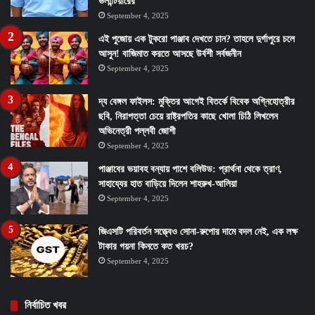
ভলান্টিয়ারের
September 4, 2025
এই পুজোয় এক টুকরো পাঞ্জাব দেখতে চান? তাহলে দুর্গাপুরে চলে
আসুন! বাজিমাত করতে আসছে উর্বশী সর্বজনীন
September 4, 2025
দ্য বেঙ্গল ফাইলস: মুক্তির আগেই বিতর্কে বিবেক অগ্নিহোত্রীর
ছবি, নিরাপত্তা চেয়ে রাষ্ট্রপতির কাছে খোলা চিঠি লিখলেন
অভিনেত্রী পল্লবী জোশী
September 4, 2025
পাঞ্জাবের ভয়াবহ বন্যায় পাশে বলিউড: প্রার্থনা থেকে ত্রাণ,
সাহায্যের হাত বাড়িয়ে দিলেন শাহরুখ-আলিয়া
September 4, 2025
জিএসটি পরিবর্তন সত্ত্বেও সোনা-রুপোর দামে বদল নেই, এক লক্ষ
টাকার গয়না কিনতে কত খরচ?
September 4, 2025
নির্বাচিত খবর