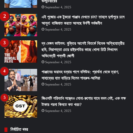
ভলান্টিয়ারের
September 4, 2025
এই পুজোয় এক টুকরো পাঞ্জাব দেখতে চান? তাহলে দুর্গাপুরে চলে
আসুন! বাজিমাত করতে আসছে উর্বশী সর্বজনীন
September 4, 2025
দ্য বেঙ্গল ফাইলস: মুক্তির আগেই বিতর্কে বিবেক অগ্নিহোত্রীর
ছবি, নিরাপত্তা চেয়ে রাষ্ট্রপতির কাছে খোলা চিঠি লিখলেন
অভিনেত্রী পল্লবী জোশী
September 4, 2025
পাঞ্জাবের ভয়াবহ বন্যায় পাশে বলিউড: প্রার্থনা থেকে ত্রাণ,
সাহায্যের হাত বাড়িয়ে দিলেন শাহরুখ-আলিয়া
September 4, 2025
জিএসটি পরিবর্তন সত্ত্বেও সোনা-রুপোর দামে বদল নেই, এক লক্ষ
টাকার গয়না কিনতে কত খরচ?
September 4, 2025
নির্বাচিত খবর