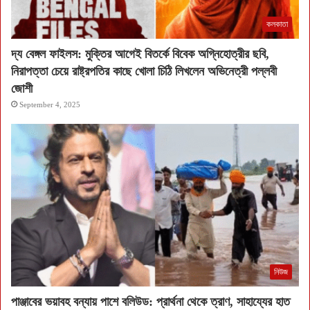
কলকাতা
দ্য বেঙ্গল ফাইলস: মুক্তির আগেই বিতর্কে বিবেক অগ্নিহোত্রীর ছবি,
নিরাপত্তা চেয়ে রাষ্ট্রপতির কাছে খোলা চিঠি লিখলেন অভিনেত্রী পল্লবী
জোশী
September 4, 2025
নিউজ
পাঞ্জাবের ভয়াবহ বন্যায় পাশে বলিউড: প্রার্থনা থেকে ত্রাণ, সাহায্যের হাত