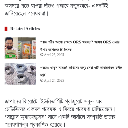
অসময়ে পড়ে যাওয়া দাঁতও গজাবে নতুনভাবে- এমনটিই
জানিয়েছেন গবেষকরা।
Related Articles
গরমে শরীর ভালো রাখতে ORS খাচ্ছেন? আসল ORS চেনার
উপায় জানালেন চিকিৎসক
April 25, 2025
গরমেও থাকুন সতেজ! অফিসের জন্য সেরা ৭টি আরামদায়ক ফর্মাল
শার্ট
April 24, 2025
জাপানের কিয়োটো ইউনিভার্সিটি গ্রাজুয়েট স্কুল অব
মেডিসিনের একদল গবেষক এ বিষয়ে গবেষণা চালিয়েছেন।
‘সায়েন্স অ্যাডভান্সেস’ নামে একটি জার্নালে সম্প্রতি তাদের
গবেষণাপত্র প্রকাশিত হয়েছে।