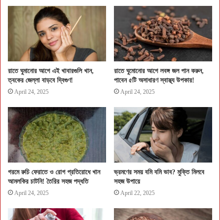
রাতে ঘুমানোর আগে এই খাবারগুলি খান,
রাতে ঘুমোনোর আগে লবঙ্গ জল পান করুন,
ত্বকের জেল্লা বাড়বে দ্বিগুণ!
পাবেন ৫টি অসাধারণ স্বাস্থ্য উপকার!
April 24, 2025
April 24, 2025
গরমে রুচি ফেরাতে ও রোগ প্রতিরোধে খান
ভ্রমণের সময় বমি বমি ভাব? মুক্তি মিলবে
আমলকির চাটনি! তৈরির সহজ পদ্ধতি
সহজ উপায়ে
April 24, 2025
April 22, 2025