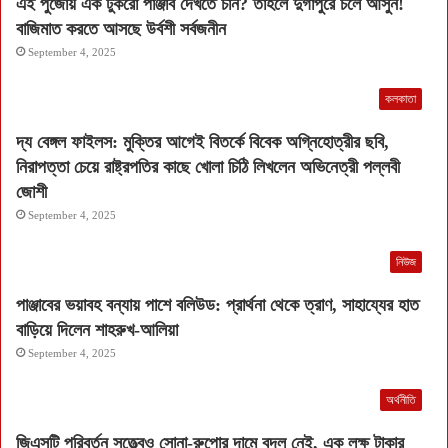
এই পুজোয় এক টুকরো পাঞ্জাব দেখতে চান? তাহলে দুর্গাপুরে চলে আসুন!
বাজিমাত করতে আসছে উর্বশী সর্বজনীন
September 4, 2025
কলকাতা
দ্য বেঙ্গল ফাইলস: মুক্তির আগেই বিতর্কে বিবেক অগ্নিহোত্রীর ছবি,
নিরাপত্তা চেয়ে রাষ্ট্রপতির কাছে খোলা চিঠি লিখলেন অভিনেত্রী পল্লবী
জোশী
September 4, 2025
নিউজ
পাঞ্জাবের ভয়াবহ বন্যায় পাশে বলিউড: প্রার্থনা থেকে ত্রাণ, সাহায্যের হাত
বাড়িয়ে দিলেন শাহরুখ-আলিয়া
September 4, 2025
অর্থনীতি
জিএসটি পরিবর্তন সত্ত্বেও সোনা-রুপোর দামে বদল নেই, এক লক্ষ টাকার