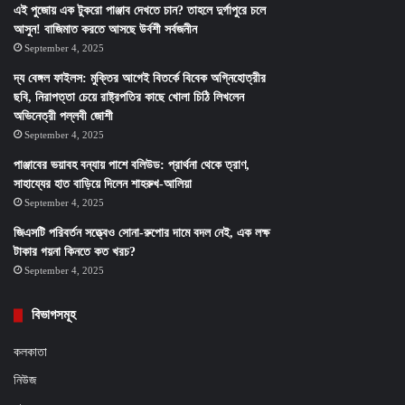
এই পুজোয় এক টুকরো পাঞ্জাব দেখতে চান? তাহলে দুর্গাপুরে চলে
আসুন! বাজিমাত করতে আসছে উর্বশী সর্বজনীন
September 4, 2025
দ্য বেঙ্গল ফাইলস: মুক্তির আগেই বিতর্কে বিবেক অগ্নিহোত্রীর
ছবি, নিরাপত্তা চেয়ে রাষ্ট্রপতির কাছে খোলা চিঠি লিখলেন
অভিনেত্রী পল্লবী জোশী
September 4, 2025
পাঞ্জাবের ভয়াবহ বন্যায় পাশে বলিউড: প্রার্থনা থেকে ত্রাণ,
সাহায্যের হাত বাড়িয়ে দিলেন শাহরুখ-আলিয়া
September 4, 2025
জিএসটি পরিবর্তন সত্ত্বেও সোনা-রুপোর দামে বদল নেই, এক লক্ষ
টাকার গয়না কিনতে কত খরচ?
September 4, 2025
বিভাগসমূহ
কলকাতা
নিউজ