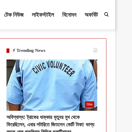
টেক নিউজ
লাইফস্টাইল
বিনোদন
অফবিট
Search
for
⚡ Trending News
নিউজ
অবিশ্বাস্য! ট্রাকের ধাক্কায় মৃত্যুর মুখ থেকে
ফিরেছিলেন, এবার লটারিতে জিতলেন কোটি টাকা! ভাগ্য
বদলে গেল পুরুলিয়ার সিভিক ভলান্টিয়ারের