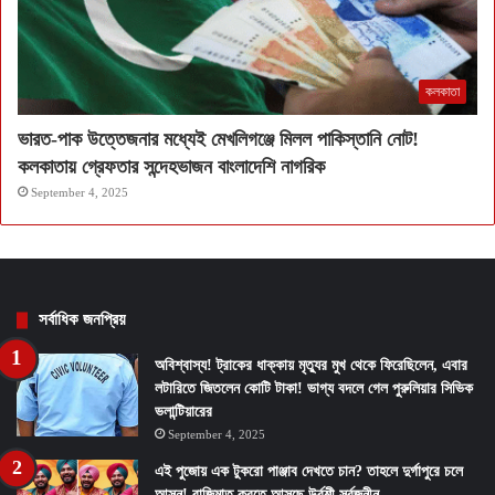
কলকাতা
ভারত-পাক উত্তেজনার মধ্যেই মেখলিগঞ্জে মিলল পাকিস্তানি নোট!
কলকাতায় গ্রেফতার সন্দেহভাজন বাংলাদেশি নাগরিক
September 4, 2025
সর্বাধিক জনপ্রিয়
অবিশ্বাস্য! ট্রাকের ধাক্কায় মৃত্যুর মুখ থেকে ফিরেছিলেন, এবার
লটারিতে জিতলেন কোটি টাকা! ভাগ্য বদলে গেল পুরুলিয়ার সিভিক
ভলান্টিয়ারের
September 4, 2025
এই পুজোয় এক টুকরো পাঞ্জাব দেখতে চান? তাহলে দুর্গাপুরে চলে
আসুন! বাজিমাত করতে আসছে উর্বশী সর্বজনীন