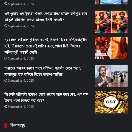
September 4, 2025
এই পুজোয় এক টুকরো পাঞ্জাব দেখতে চান? তাহলে দুর্গাপুরে চলে
আসুন! বাজিমাত করতে আসছে উর্বশী সর্বজনীন
September 4, 2025
দ্য বেঙ্গল ফাইলস: মুক্তির আগেই বিতর্কে বিবেক অগ্নিহোত্রীর
ছবি, নিরাপত্তা চেয়ে রাষ্ট্রপতির কাছে খোলা চিঠি লিখলেন
অভিনেত্রী পল্লবী জোশী
September 4, 2025
পাঞ্জাবের ভয়াবহ বন্যায় পাশে বলিউড: প্রার্থনা থেকে ত্রাণ,
সাহায্যের হাত বাড়িয়ে দিলেন শাহরুখ-আলিয়া
September 4, 2025
জিএসটি পরিবর্তন সত্ত্বেও সোনা-রুপোর দামে বদল নেই, এক লক্ষ
টাকার গয়না কিনতে কত খরচ?
September 4, 2025
বিভাগসমূহ