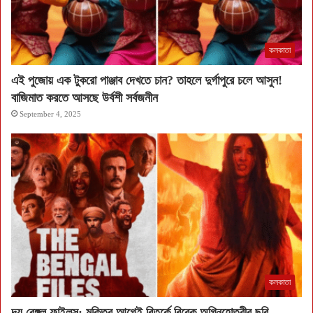
কলকাতা
এই পুজোয় এক টুকরো পাঞ্জাব দেখতে চান? তাহলে দুর্গাপুরে চলে আসুন!
বাজিমাত করতে আসছে উর্বশী সর্বজনীন
September 4, 2025
কলকাতা
দ্য বেঙ্গল ফাইলস: মুক্তির আগেই বিতর্কে বিবেক অগ্নিহোত্রীর ছবি,