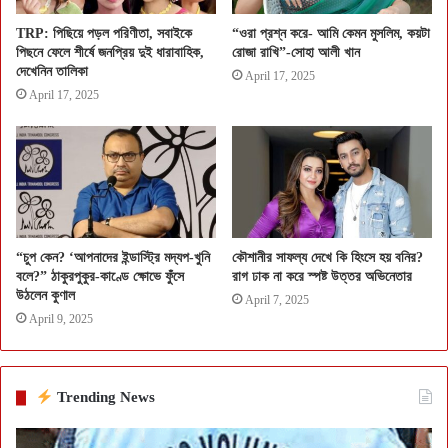
TRP: পিছিয়ে পড়ল পরিণীতা, সবাইকে
“ওরা প্রশ্ন করে- আমি কেমন মুসলিম, কয়টা
পিছনে ফেলে শীর্ষে জনপ্রিয় দুই ধারাবাহিক,
রোজা রাখি”-সোহা আলী খান
দেখেনিন তালিকা
April 17, 2025
April 17, 2025
“চুপ কেন? ‘আপনাদের ইন্ডাস্ট্রি মদ্যপ-খুনি
কৌশানীর সাফল্য দেখে কি হিংসে হয় বনির?
বলে?” ঠাকুরপুকুর-কাণ্ডে ক্ষোভে ফুঁসে
রাগ ঢাক না করে স্পষ্ট উত্তর অভিনেতার
উঠলেন কুণাল
April 7, 2025
April 9, 2025
Trending News