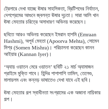
ট্রেলারে দেখা যাচ্ছে ঊষার সাহসিকতা, ব্রিটিশদের নির্যাতন,
দেশপ্রেমের আগুনে জ্বলন্ত ঊষার দৃঢ়তা। সারা আলি খান
ঊষা মেহতার চরিত্রে অসাধারণ অভিনয় করেছেন।
ছবিতে আরও অভিনয় করেছেন ইমরান হাশমি (Emraan
Hashmi), অপূর্ব মেহতা (Apoorva Mehta), সোমেন
মিশ্র (Somen Mishra)। পরিচালনা করেছেন কানন
আইয়ার (Kannan Iyer)।
‘অ্যায় ওয়াতন মেরে ওয়াতন’ ছবিটি ২১ মার্চ অ্যামাজন
প্রাইমে মুক্তি পাবে। হিন্দির পাশাপাশি তামিল, তেলেগু,
মালায়লম এবং কন্নড় ভাষাতেও দেখা যাবে এই ছবি।
ঊষা মেহতার গল্প স্বাধীনতা সংগ্রামের এক অজানা নায়িকার
গল্প।