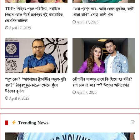
TRP: পিছিয়ে পড়ল পরিণীতা, সবাইকে
“ওরা প্রশ্ন করে- আমি কেমন মুসলিম, কয়টা
পিছনে ফেলে শীর্ষে জনপ্রিয় দুই ধারাবাহিক,
রোজা রাখি”-সোহা আলী খান
দেখেনিন তালিকা
April 17, 2025
April 17, 2025
“চুপ কেন? ‘আপনাদের ইন্ডাস্ট্রি মদ্যপ-খুনি
কৌশানীর সাফল্য দেখে কি হিংসে হয় বনির?
বলে?” ঠাকুরপুকুর-কাণ্ডে ক্ষোভে ফুঁসে
রাগ ঢাক না করে স্পষ্ট উত্তর অভিনেতার
উঠলেন কুণাল
April 7, 2025
April 9, 2025
Trending News