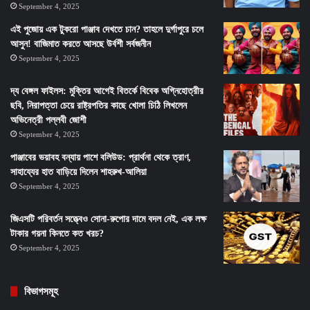
September 4, 2025
এই পুজোয় এক টুকরো পাঞ্জাব দেখতে চান? তাহলে দুর্গাপুরে চলে
আসুন! বাজিমাত করতে আসছে উর্বশী সর্বজনীন
September 4, 2025
দ্য বেঙ্গল ফাইলস: মুক্তির আগেই বিতর্কে বিবেক অগ্নিহোত্রীর
ছবি, নিরাপত্তা চেয়ে রাষ্ট্রপতির কাছে খোলা চিঠি লিখলেন
অভিনেত্রী পল্লবী জোশী
September 4, 2025
পাঞ্জাবের ভয়াবহ বন্যায় পাশে বলিউড: প্রার্থনা থেকে ত্রাণ,
সাহায্যের হাত বাড়িয়ে দিলেন শাহরুখ-আলিয়া
September 4, 2025
জিএসটি পরিবর্তন সত্ত্বেও সোনা-রুপোর দামে বদল নেই, এক লক্ষ
টাকার গয়না কিনতে কত খরচ?
September 4, 2025
বিভাগসমূহ