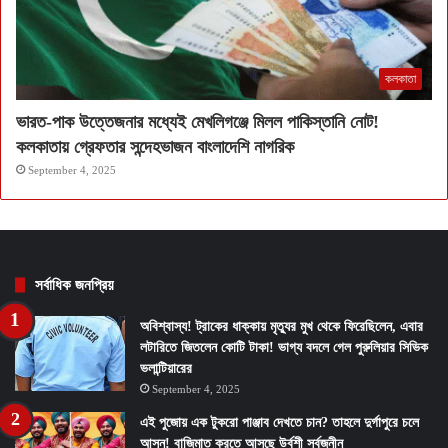
কলকাতা
ভারত-পাক উত্তেজনার মধ্যেই মেখলিগঞ্জে মিলল পাকিস্তানি নোট!
কলকাতায় গ্রেফতার সন্দেহভাজন বাংলাদেশি নাগরিক
September 4, 2025
সর্বাধিক জনপ্রিয়
অবিশ্বাস্য! ট্রাকের ধাক্কায় মৃত্যুর মুখ থেকে ফিরেছিলেন, এবার
লটারিতে জিতলেন কোটি টাকা! ভাগ্য বদলে গেল পুরুলিয়ার সিভিক
ভলান্টিয়ারের
September 4, 2025
এই পুজোয় এক টুকরো পাঞ্জাব দেখতে চান? তাহলে দুর্গাপুরে চলে
আসুন! বাজিমাত করতে আসছে উর্বশী সর্বজনীন