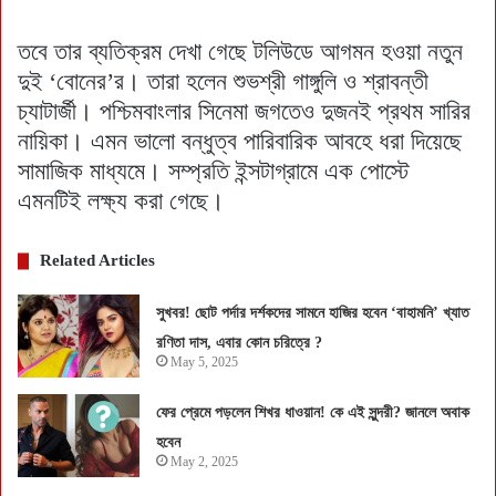
তবে তার ব্যতিক্রম দেখা গেছে টলিউডে আগমন হওয়া নতুন
দুই ‘বোনের’র। তারা হলেন শুভশ্রী গাঙ্গুলি ও শ্রাবন্তী
চ্যাটার্জী। পশ্চিমবাংলার সিনেমা জগতেও দুজনই প্রথম সারির
নায়িকা। এমন ভালো বন্ধুত্ব পারিবারিক আবহে ধরা দিয়েছে
সামাজিক মাধ্যমে। সম্প্রতি ইন্সটাগ্রামে এক পোস্টে
এমনটিই লক্ষ্য করা গেছে।
Related Articles
সুখবর! ছোট পর্দার দর্শকদের সামনে হাজির হবেন ‘বাহামনি’ খ্যাত
রণিতা দাস, এবার কোন চরিত্রে ?
May 5, 2025
ফের প্রেমে পড়লেন শিখর ধাওয়ান! কে এই সুন্দরী? জানলে অবাক
হবেন
May 2, 2025