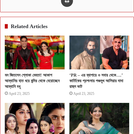
Related Articles
মন জিতলেন শ্লোকা মেহতা! আকাশ
‘PR – এর ব্যাপারে ও সবার থেকে….’
আম্বানির হাত ধরে মন্দির থেকে বেরোচ্ছেন
কার্তিকের প্রশংসায় পঞ্চমুখ আলিয়ার দাদা
আম্বানি বধূ
রাহুল ভাট
April 23, 2025
April 23, 2025