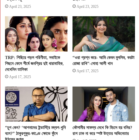
April 23, 2025
April 23, 2025
TRP: পিছিয়ে পড়ল পরিণীতা, সবাইকে
“ওরা প্রশ্ন করে- আমি কেমন মুসলিম, কয়টা
পিছনে ফেলে শীর্ষে জনপ্রিয় দুই ধারাবাহিক,
রোজা রাখি”-সোহা আলী খান
দেখেনিন তালিকা
April 17, 2025
April 17, 2025
“চুপ কেন? ‘আপনাদের ইন্ডাস্ট্রি মদ্যপ-খুনি
কৌশানীর সাফল্য দেখে কি হিংসে হয় বনির?
বলে?” ঠাকুরপুকুর-কাণ্ডে ক্ষোভে ফুঁসে
রাগ ঢাক না করে স্পষ্ট উত্তর অভিনেতার
উঠলেন কুণাল