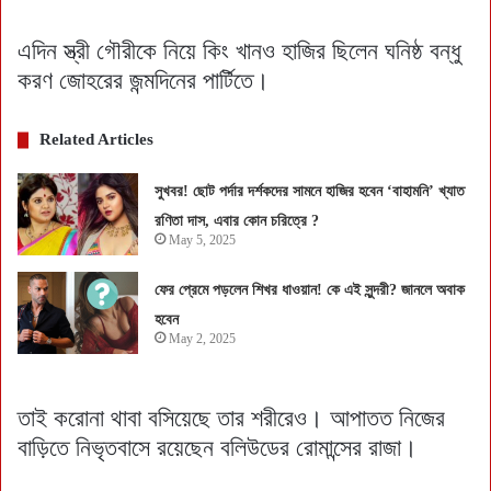
এদিন স্ত্রী গৌরীকে নিয়ে কিং খানও হাজির ছিলেন ঘনিষ্ঠ বন্ধু
করণ জোহরের জন্মদিনের পার্টিতে।
Related Articles
সুখবর! ছোট পর্দার দর্শকদের সামনে হাজির হবেন ‘বাহামনি’ খ্যাত
রণিতা দাস, এবার কোন চরিত্রে ?
May 5, 2025
ফের প্রেমে পড়লেন শিখর ধাওয়ান! কে এই সুন্দরী? জানলে অবাক
হবেন
May 2, 2025
তাই করোনা থাবা বসিয়েছে তার শরীরেও। আপাতত নিজের
বাড়িতে নিভৃতবাসে রয়েছেন বলিউডের রোমান্সের রাজা।