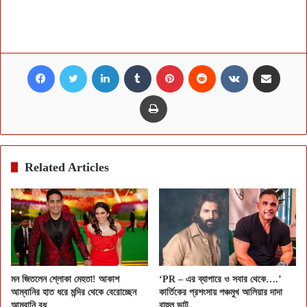
Facebook
Twitter
LinkedIn
Tumblr
Pinterest
Reddit
VKontakte
Share via Email
Print
Related Articles
মন জিতলেন শ্লোকা মেহতা! আকাশ
‘PR – এর ব্যাপারে ও সবার থেকে….’
আম্বানির হাত ধরে মন্দির থেকে বেরোচ্ছেন
কার্তিকের প্রশংসায় পঞ্চমুখ আলিয়ার দাদা
আম্বানি বধূ
রাহুল ভাট