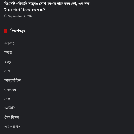
জিএসটি পরিবর্তন সত্ত্বেও সোনা-রুপোর দামে বদল নেই, এক লক্ষ
টাকার গয়না কিনতে কত খরচ?
September 4, 2025
বিভাগসমূহ
কলকাতা
নিউজ
রাজ্য
দেশ
আন্তর্জাতিক
বাজারদর
খেলা
অর্থনীতি
টেক নিউজ
লাইফস্টাইল