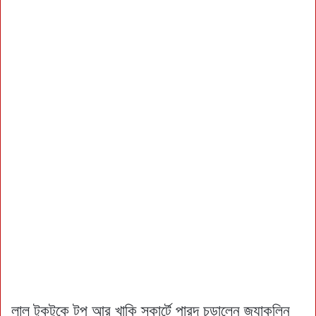
লাল টুকটুকে টপ আর খাকি স্কার্টে পারদ চড়ালেন জ্যাকলিন