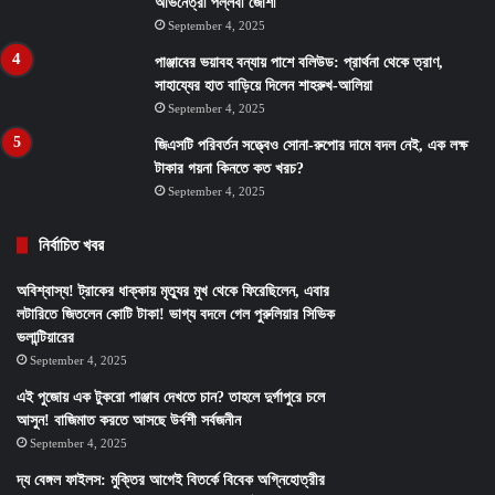
অভিনেত্রী পল্লবী জোশী
September 4, 2025
পাঞ্জাবের ভয়াবহ বন্যায় পাশে বলিউড: প্রার্থনা থেকে ত্রাণ,
সাহায্যের হাত বাড়িয়ে দিলেন শাহরুখ-আলিয়া
September 4, 2025
জিএসটি পরিবর্তন সত্ত্বেও সোনা-রুপোর দামে বদল নেই, এক লক্ষ
টাকার গয়না কিনতে কত খরচ?
September 4, 2025
নির্বাচিত খবর
অবিশ্বাস্য! ট্রাকের ধাক্কায় মৃত্যুর মুখ থেকে ফিরেছিলেন, এবার
লটারিতে জিতলেন কোটি টাকা! ভাগ্য বদলে গেল পুরুলিয়ার সিভিক
ভলান্টিয়ারের
September 4, 2025
এই পুজোয় এক টুকরো পাঞ্জাব দেখতে চান? তাহলে দুর্গাপুরে চলে
আসুন! বাজিমাত করতে আসছে উর্বশী সর্বজনীন
September 4, 2025
দ্য বেঙ্গল ফাইলস: মুক্তির আগেই বিতর্কে বিবেক অগ্নিহোত্রীর