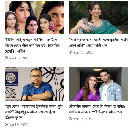
TRP: পিছিয়ে পড়ল পরিণীতা, সবাইকে
“ওরা প্রশ্ন করে- আমি কেমন মুসলিম, কয়টা
পিছনে ফেলে শীর্ষে জনপ্রিয় দুই ধারাবাহিক,
রোজা রাখি”-সোহা আলী খান
দেখেনিন তালিকা
April 17, 2025
April 17, 2025
“চুপ কেন? ‘আপনাদের ইন্ডাস্ট্রি মদ্যপ-খুনি
কৌশানীর সাফল্য দেখে কি হিংসে হয় বনির?
বলে?” ঠাকুরপুকুর-কাণ্ডে ক্ষোভে ফুঁসে
রাগ ঢাক না করে স্পষ্ট উত্তর অভিনেতার
উঠলেন কুণাল
April 7, 2025
April 9, 2025