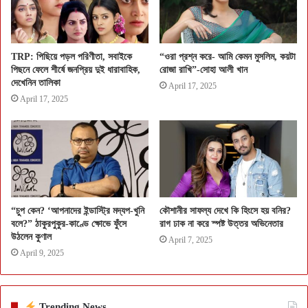
TRP: পিছিয়ে পড়ল পরিণীতা, সবাইকে
“ওরা প্রশ্ন করে- আমি কেমন মুসলিম, কয়টা
পিছনে ফেলে শীর্ষে জনপ্রিয় দুই ধারাবাহিক,
রোজা রাখি”-সোহা আলী খান
দেখেনিন তালিকা
April 17, 2025
April 17, 2025
“চুপ কেন? ‘আপনাদের ইন্ডাস্ট্রি মদ্যপ-খুনি
কৌশানীর সাফল্য দেখে কি হিংসে হয় বনির?
বলে?” ঠাকুরপুকুর-কাণ্ডে ক্ষোভে ফুঁসে
রাগ ঢাক না করে স্পষ্ট উত্তর অভিনেতার
উঠলেন কুণাল
April 7, 2025
April 9, 2025
Trending News