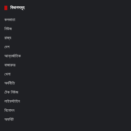
বিভাগসমূহ
কলকাতা
নিউজ
রাজ্য
দেশ
আন্তর্জাতিক
বাজারদর
খেলা
অর্থনীতি
টেক নিউজ
লাইফস্টাইল
বিনোদন
অফবিট