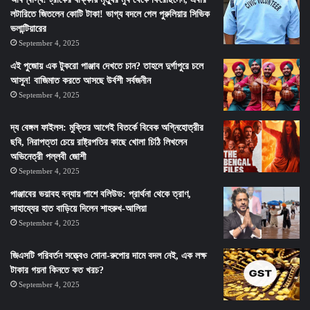
লটারিতে জিতলেন কোটি টাকা! ভাগ্য বদলে গেল পুরুলিয়ার সিভিক
ভলান্টিয়ারের
September 4, 2025
এই পুজোয় এক টুকরো পাঞ্জাব দেখতে চান? তাহলে দুর্গাপুরে চলে
আসুন! বাজিমাত করতে আসছে উর্বশী সর্বজনীন
September 4, 2025
দ্য বেঙ্গল ফাইলস: মুক্তির আগেই বিতর্কে বিবেক অগ্নিহোত্রীর
ছবি, নিরাপত্তা চেয়ে রাষ্ট্রপতির কাছে খোলা চিঠি লিখলেন
অভিনেত্রী পল্লবী জোশী
September 4, 2025
পাঞ্জাবের ভয়াবহ বন্যায় পাশে বলিউড: প্রার্থনা থেকে ত্রাণ,
সাহায্যের হাত বাড়িয়ে দিলেন শাহরুখ-আলিয়া
September 4, 2025
জিএসটি পরিবর্তন সত্ত্বেও সোনা-রুপোর দামে বদল নেই, এক লক্ষ
টাকার গয়না কিনতে কত খরচ?
September 4, 2025