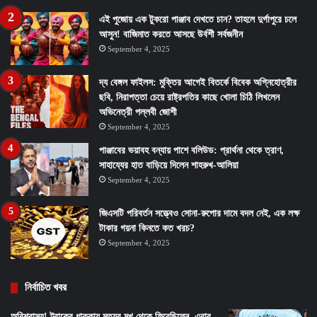
এই পুজোয় এক টুকরো পাঞ্জাব দেখতে চান? তাহলে দুর্গাপুরে চলে
আসুন! বাজিমাত করতে আসছে উর্বশী সর্বজনীন
September 4, 2025
দ্য বেঙ্গল ফাইলস: মুক্তির আগেই বিতর্কে বিবেক অগ্নিহোত্রীর
ছবি, নিরাপত্তা চেয়ে রাষ্ট্রপতির কাছে খোলা চিঠি লিখলেন
অভিনেত্রী পল্লবী জোশী
September 4, 2025
পাঞ্জাবের ভয়াবহ বন্যায় পাশে বলিউড: প্রার্থনা থেকে ত্রাণ,
সাহায্যের হাত বাড়িয়ে দিলেন শাহরুখ-আলিয়া
September 4, 2025
জিএসটি পরিবর্তন সত্ত্বেও সোনা-রুপোর দামে বদল নেই, এক লক্ষ
টাকার গয়না কিনতে কত খরচ?
September 4, 2025
নির্বাচিত খবর
অবিশ্বাস্য! ট্রাকের ধাক্কায় মৃত্যুর মুখ থেকে ফিরেছিলেন, এবার