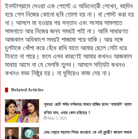
ইনস্টাগ্রামে দেওয়া এক পোস্টে এ অভিনেত্রী লেখেন, বহুদিন
হয়ে গেল নিজের কোনো ছবি তোলা হয় না। বা পোস্ট করা হয়
না। আসলে মা হওয়ার পর সন্তান এবং সংসার সামলাতে
সামলাতে আর নিজের জন্য সময়ই পাই না। আমি সাধারণত
আজকাল অধিকাংশ সময়ই পাজামা পরে থাকি। আর সঙ্গে
চুলটাকে খোঁপা করে বেঁধে রাখি যাতে আমার ছেলে সেটা ধরে
টানতে না পারে। ফলে এসব কারণেই আমার কখনও আজকাল
মাথায় আসে না যে সেলফি তুলব। আসলে সত্যিটা কখনও
কখনও বড্ড নিষ্ঠুর হয়। না ঘুমিয়েও কাজ দেয় না।
Related Articles
সুখবর! ছোট পর্দার দর্শকদের সামনে হাজির হবেন ‘বাহামনি’ খ্যাত
রণিতা দাস, এবার কোন চরিত্রে ?
May 5, 2025
ফের প্রেমে পড়লেন শিখর ধাওয়ান! কে এই সুন্দরী? জানলে অবাক