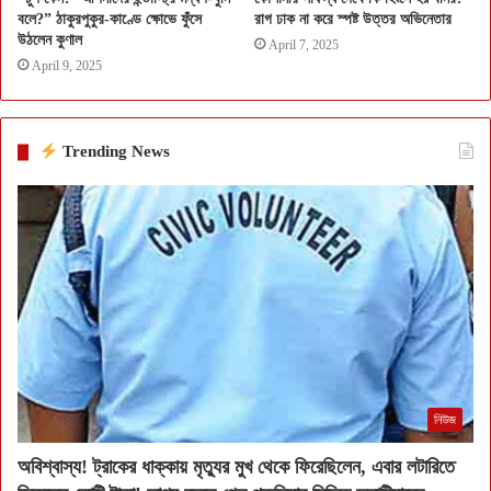
বলে?” ঠাকুরপুকুর-কাণ্ডে ক্ষোভে ফুঁসে
রাগ ঢাক না করে স্পষ্ট উত্তর অভিনেতার
উঠলেন কুণাল
April 7, 2025
April 9, 2025
Trending News
নিউজ
অবিশ্বাস্য! ট্রাকের ধাক্কায় মৃত্যুর মুখ থেকে ফিরেছিলেন, এবার লটারিতে