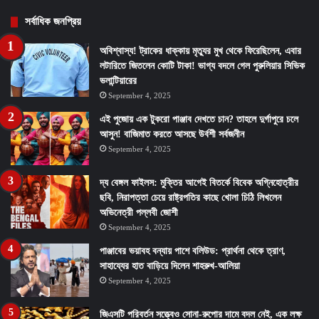
সর্বাধিক জনপ্রিয়
অবিশ্বাস্য! ট্রাকের ধাক্কায় মৃত্যুর মুখ থেকে ফিরেছিলেন, এবার
লটারিতে জিতলেন কোটি টাকা! ভাগ্য বদলে গেল পুরুলিয়ার সিভিক
ভলান্টিয়ারের
September 4, 2025
এই পুজোয় এক টুকরো পাঞ্জাব দেখতে চান? তাহলে দুর্গাপুরে চলে
আসুন! বাজিমাত করতে আসছে উর্বশী সর্বজনীন
September 4, 2025
দ্য বেঙ্গল ফাইলস: মুক্তির আগেই বিতর্কে বিবেক অগ্নিহোত্রীর
ছবি, নিরাপত্তা চেয়ে রাষ্ট্রপতির কাছে খোলা চিঠি লিখলেন
অভিনেত্রী পল্লবী জোশী
September 4, 2025
পাঞ্জাবের ভয়াবহ বন্যায় পাশে বলিউড: প্রার্থনা থেকে ত্রাণ,
সাহায্যের হাত বাড়িয়ে দিলেন শাহরুখ-আলিয়া
September 4, 2025
জিএসটি পরিবর্তন সত্ত্বেও সোনা-রুপোর দামে বদল নেই, এক লক্ষ