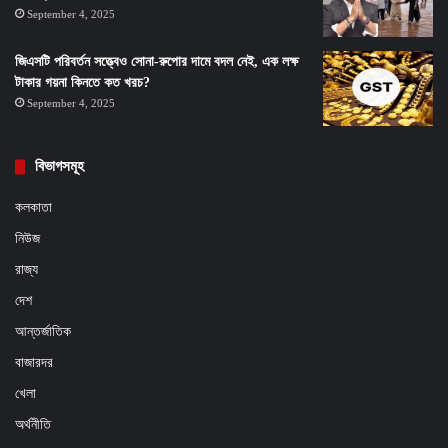
September 4, 2025
জিএসটি পরিবর্তন সত্ত্বেও সোনা-রুপোর দামে বদল নেই, এক লক্ষ
টাকার গয়না কিনতে কত খরচ?
September 4, 2025
বিভাগসমূহ
কলকাতা
নিউজ
রাজ্য
দেশ
আন্তর্জাতিক
বাজারদর
খেলা
অর্থনীতি