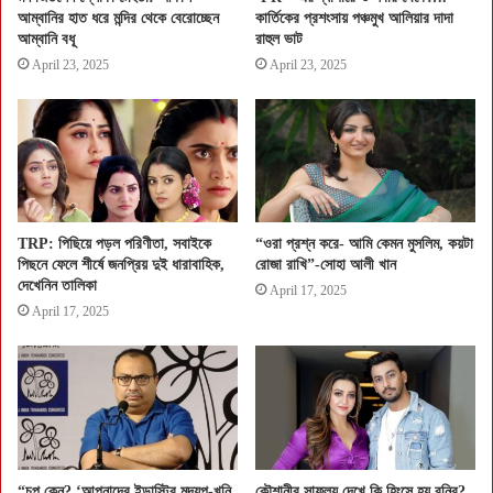
আম্বানির হাত ধরে মন্দির থেকে বেরোচ্ছেন
কার্তিকের প্রশংসায় পঞ্চমুখ আলিয়ার দাদা
আম্বানি বধূ
রাহুল ভাট
April 23, 2025
April 23, 2025
TRP: পিছিয়ে পড়ল পরিণীতা, সবাইকে
“ওরা প্রশ্ন করে- আমি কেমন মুসলিম, কয়টা
পিছনে ফেলে শীর্ষে জনপ্রিয় দুই ধারাবাহিক,
রোজা রাখি”-সোহা আলী খান
দেখেনিন তালিকা
April 17, 2025
April 17, 2025
“চুপ কেন? ‘আপনাদের ইন্ডাস্ট্রি মদ্যপ-খুনি
কৌশানীর সাফল্য দেখে কি হিংসে হয় বনির?