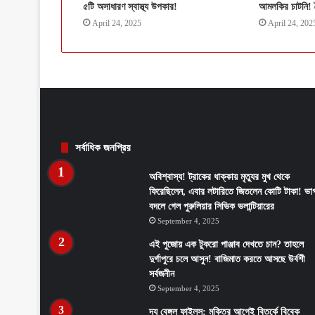
৫টি অসাধারণ স্বাস্থ্য উপকার!
আমলকির চাটনি! 
April 24, 2025
April 24, 202
সর্বাধিক জনপ্রিয়
অবিশ্বাস্য! ট্রাকের ধাক্কায় মৃত্যুর মুখ থেকে
ফিরেছিলেন, এবার লটারিতে জিতলেন কোটি টাকা! ভাগ
বদলে গেল পুরুলিয়ার সিভিক ভলান্টিয়ারের
September 4, 2025
এই পুজোয় এক টুকরো পাঞ্জাব দেখতে চান? তাহলে
দুর্গাপুরে চলে আসুন! বাজিমাত করতে আসছে উর্বশী
সর্বজনীন
September 4, 2025
দ্য বেঙ্গল ফাইলস: মুক্তির আগেই বিতর্কে বিবেক