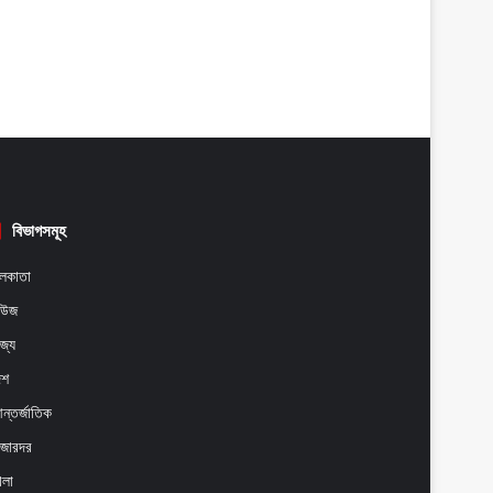
বিভাগসমূহ
লকাতা
িউজ
াজ্য
েশ
ন্তর্জাতিক
াজারদর
েলা