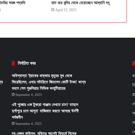
তৈরির সহজ পদ্ধতি
হাত ধরে মন্দির থেকে বেরোচ্ছেন আম্বানি বধূ
5
April 23, 2025
নির্বাচিত খবর
অবিশ্বাস্য! ট্রাকের ধাক্কায় মৃত্যুর মুখ থেকে
ক
্য
ফিরেছিলেন, এবার লটারিতে জিতলেন কোটি টাকা! ভাগ্য
ন
বদলে গেল পুরুলিয়ার সিভিক ভলান্টিয়ারের
র
September 4, 2025
দ
এই পুজোয় এক টুকরো পাঞ্জাব দেখতে চান? তাহলে
দুর্গাপুরে চলে আসুন! বাজিমাত করতে আসছে উর্বশী
আ
সর্বজনীন
ব
September 4, 2025
খ
দ্য বেঙ্গল ফাইলস: মুক্তির আগেই বিতর্কে বিবেক