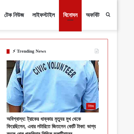
টেক নিউজ
লাইফস্টাইল
বিনোদন
অফবিট
Search
for
⚡ Trending News
নিউজ
অবিশ্বাস্য! ট্রাকের ধাক্কায় মৃত্যুর মুখ থেকে
ফিরেছিলেন, এবার লটারিতে জিতলেন কোটি টাকা! ভাগ্য
বদলে গেল পুরুলিয়ার সিভিক ভলান্টিয়ারের