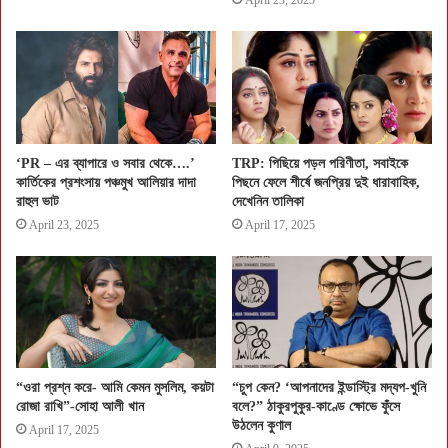
‘PR – এর ব্যাপারে ও সবার থেকে….’
TRP: পিছিয়ে পড়ল পরিণীতা, সবাইকে
কার্তিকের প্রশংসায় পঞ্চমুখ আলিয়ার দাদা
পিছনে ফেলে শীর্ষে জনপ্রিয় দুই ধারাবাহিক,
রাহুল ভাট
দেখেনিন তালিকা
April 23, 2025
April 17, 2025
“ওরা প্রশ্ন করে- আমি কেমন মুসলিম, কয়টা
“চুপ কেন? ‘আপনাদের ইন্ডাস্ট্রি মদ্যপ-খুনি
রোজা রাখি”-সোহা আলী খান
বলে?” ঠাকুরপুকুর-কাণ্ডে ক্ষোভে ফুঁসে
উঠলেন কুণাল
April 17, 2025