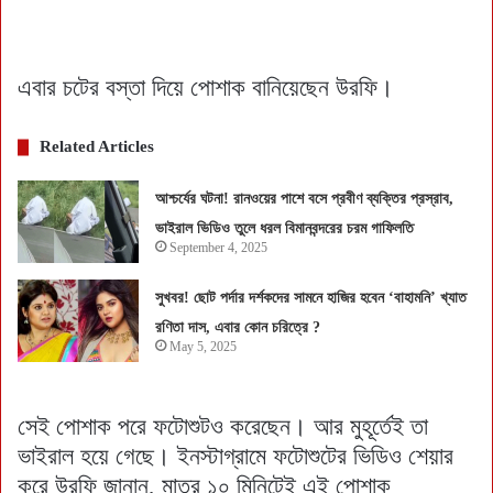
এবার চটের বস্তা দিয়ে পোশাক বানিয়েছেন উরফি।
Related Articles
আশ্চর্যের ঘটনা! রানওয়ের পাশে বসে প্রবীণ ব্যক্তির প্রস্রাব,
ভাইরাল ভিডিও তুলে ধরল বিমানবন্দরের চরম গাফিলতি
September 4, 2025
সুখবর! ছোট পর্দার দর্শকদের সামনে হাজির হবেন ‘বাহামনি’ খ্যাত
রণিতা দাস, এবার কোন চরিত্রে ?
May 5, 2025
সেই পোশাক পরে ফটোশুটও করেছেন। আর মুহূর্তেই তা
ভাইরাল হয়ে গেছে। ইনস্টাগ্রামে ফটোশুটের ভিডিও শেয়ার
করে উরফি জানান, মাত্র ১০ মিনিটেই এই পোশাক