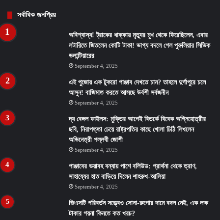
সর্বাধিক জনপ্রিয়
অবিশ্বাস্য! ট্রাকের ধাক্কায় মৃত্যুর মুখ থেকে ফিরেছিলেন, এবার
লটারিতে জিতলেন কোটি টাকা! ভাগ্য বদলে গেল পুরুলিয়ার সিভিক
ভলান্টিয়ারের
September 4, 2025
এই পুজোয় এক টুকরো পাঞ্জাব দেখতে চান? তাহলে দুর্গাপুরে চলে
আসুন! বাজিমাত করতে আসছে উর্বশী সর্বজনীন
September 4, 2025
দ্য বেঙ্গল ফাইলস: মুক্তির আগেই বিতর্কে বিবেক অগ্নিহোত্রীর
ছবি, নিরাপত্তা চেয়ে রাষ্ট্রপতির কাছে খোলা চিঠি লিখলেন
অভিনেত্রী পল্লবী জোশী
September 4, 2025
পাঞ্জাবের ভয়াবহ বন্যায় পাশে বলিউড: প্রার্থনা থেকে ত্রাণ,
সাহায্যের হাত বাড়িয়ে দিলেন শাহরুখ-আলিয়া
September 4, 2025
জিএসটি পরিবর্তন সত্ত্বেও সোনা-রুপোর দামে বদল নেই, এক লক্ষ
টাকার গয়না কিনতে কত খরচ?