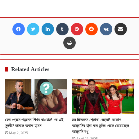
Facebook
Twitter
LinkedIn
Tumblr
Pinterest
Reddit
VKontakte
Share via Email
Print
Related Articles
ফের প্রেমে পড়লেন শিখর ধাওয়ান! কে এই
মন জিতলেন শ্লোকা মেহতা! আকাশ
সুন্দরী? জানলে অবাক হবেন
আম্বানির হাত ধরে মন্দির থেকে বেরোচ্ছেন
আম্বানি বধূ
May 2, 2025
April 23, 2025